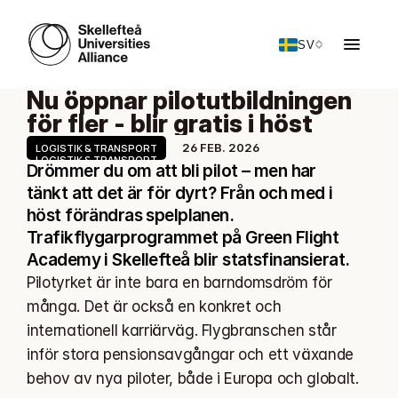
SV
Nu öppnar pilotutbildningen 
för fler - blir gratis i höst
26 FEB. 2026
LOGISTIK & TRANSPORT
LOGISTIK & TRANSPORT
Drömmer du om att bli pilot – men har 
tänkt att det är för dyrt? Från och med i 
höst förändras spelplanen. 
Trafikflygarprogrammet på Green Flight 
Academy i Skellefteå blir statsfinansierat. 
Pilotyrket är inte bara en barndomsdröm för 
många. Det är också en konkret och 
internationell karriärväg. Flygbranschen står 
inför stora pensionsavgångar och ett växande 
behov av nya piloter, både i Europa och globalt.